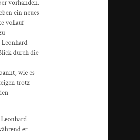
ber vorhanden.
 eben ein neues
e vollauf
zu
r Leonhard
lick durch die
e
pannt, wie es
eigen trotz
 den
“ Leonhard
während er