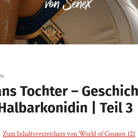
24
ns Tochter – Geschich
Halbarkonidin | Teil 3
Zum Inhaltsverzeichnis von World of Cosmos 121