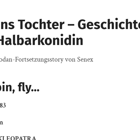
ns Tochter – Geschicht
Halbarkonidin
odan-Fortsetzungsstory von Senex
in, fly…
83
m
r KLEOPATRA