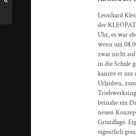
«
Leonhard Klein
der KLEOPATRA
Uhr, es war eb
wenn um 08.00
zwar nicht au
in die Schule 
kannte er nur
Urlauben, zume
Triebwerksing
beinahe ein Dr
neuen Konzept
Grundlage. Eig
eigentlich ge