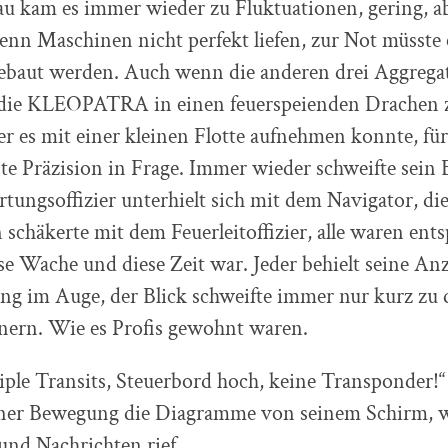
au kam es immer wieder zu Fluktuationen, gering, a
wenn Maschinen nicht perfekt liefen, zur Not müsste
ebaut werden. Auch wenn die anderen drei Aggregat
die KLEOPATRA in einen feuerspeienden Drachen 
r es mit einer kleinen Flotte aufnehmen konnte, fü
e Präzision in Frage. Immer wieder schweifte sein B
tungsoffizier unterhielt sich mit dem Navigator, di
schäkerte mit dem Feuerleitoffizier, alle waren ents
se Wache und diese Zeit war. Jeder behielt seine Anz
ng im Auge, der Blick schweifte immer nur kurz zu
nern. Wie es Profis gewohnt waren.
iple Transits, Steuerbord hoch, keine Transponder!
iner Bewegung die Diagramme von seinem Schirm, 
und Nachrichten rief.