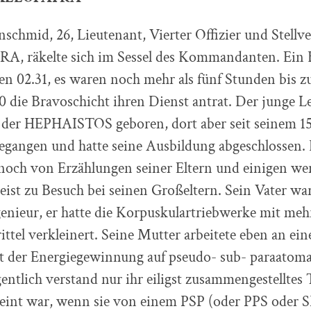
schmid, 26, Lieutenant, Vierter Offizier und Stellve
, räkelte sich im Sessel des Kommandanten. Ein Bl
en 02.31, es waren noch mehr als fünf Stunden bis z
 die Bravoschicht ihren Dienst antrat. Der junge L
f der HEPHAISTOS geboren, dort aber seit seinem 15
gegangen und hatte seine Ausbildung abgeschlossen.
 noch von Erzählungen seiner Eltern und einigen we
ist zu Besuch bei seinen Großeltern. Sein Vater wa
enieur, er hatte die Korpuskulartriebwerke mit me
ittel verkleinert. Seine Mutter arbeitete eben an ein
 der Energiegewinnung auf pseudo- sub- paraatoma
entlich verstand nur ihr eiligst zusammengestelltes
meint war, wenn sie von einem PSP (oder PPS oder 