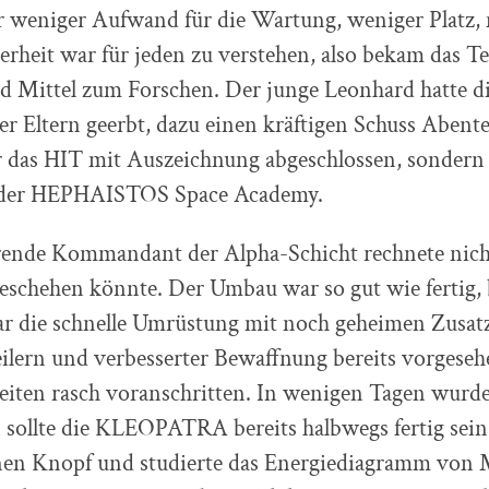
r weniger Aufwand für die Wartung, weniger Platz,
erheit war für jeden zu verstehen, also bekam das 
d Mittel zum Forschen. Der junge Leonhard hatte di
r Eltern geerbt, dazu einen kräftigen Schuss Abente
r das HIT mit Auszeichnung abgeschlossen, sondern
 der HEPHAISTOS Space Academy.
rende Kommandant der Alpha-Schicht rechnete nicht
geschehen könnte. Der Umbau war so gut wie fertig,
war die schnelle Umrüstung mit noch geheimen Zusat
lern und verbesserter Bewaffnung bereits vorgeseh
beiten rasch voranschritten. In wenigen Tagen wur
 sollte die KLEOPATRA bereits halbwegs fertig sei
inen Knopf und studierte das Energiediagramm von M