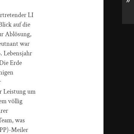
»
rtretender LI
ick auf die
ur Ablösung,
eutnant war
. Lebensjahr
 Die Erde
nigen
r
hr Leistung um
em völlig
rer
 Team, was
SPP)-Meiler