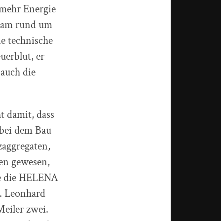
 mehr Energie
Team rund um
e technische
uerblut, er
 auch die
 damit, dass
 bei dem Bau
zaggregaten,
en gewesen,
de die HELENA
n. Leonhard
eiler zwei.