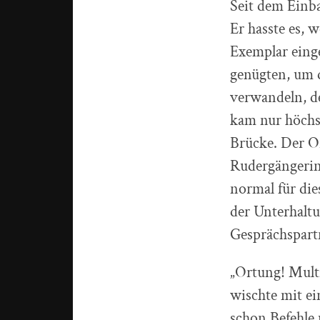
Seit dem Einb
Er hasste es, 
Exemplar eing
genügten, um 
verwandeln, de
kam nur höchst
Brücke. Der Or
Rudergängerin 
normal für die
der Unterhaltu
Gesprächspart
„Ortung! Mult
wischte mit e
schon Befehle 