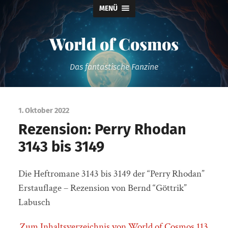
MENÜ
World of Cosmos
Das fantastische Fanzine
1. Oktober 2022
Rezension: Perry Rhodan
3143 bis 3149
Die Heftromane 3143 bis 3149 der “Perry Rhodan”
Erstauflage – Rezension von Bernd “Göttrik”
Labusch
Zum Inhaltsverzeichnis von World of Cosmos 113