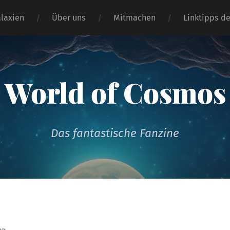
alaxien
Über uns
Mitmachen
Linktipps d
World of Cosmos
Das fantastische Fanzine