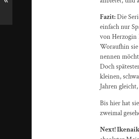
anbietet, und 
«
Fazit:
Die Seri
einfach nur Sp
von Herzogin B
Woraufhin sie 
nennen möcht
Doch späteste
kleinen, schwa
Jahren gleich
Bis hier hat s
zweimal gesehe
Next! Ikenaik