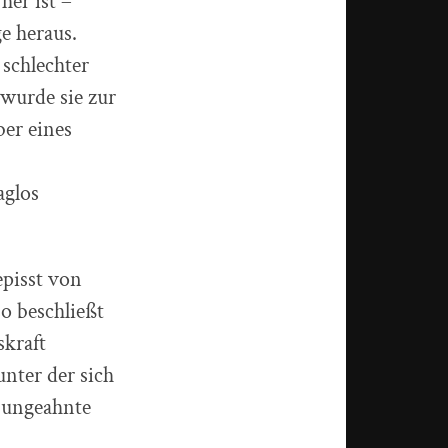
her ist –
e heraus.
 schlechter
 wurde sie zur
ber eines
aglos
episst von
o beschließt
skraft
unter der sich
t ungeahnte