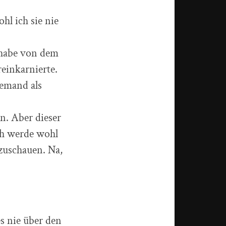
hl ich sie nie
t habe von dem
einkarnierte.
jemand als
. Aber dieser
ch werde wohl
nzuschauen. Na,
es nie über den