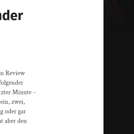
nder
en Review
 folgender
etzter Minute –
ein, zwei,
g oder gar
at aber den