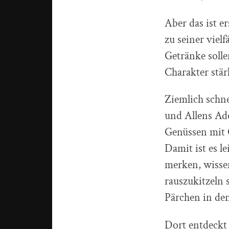
Aber das ist e
zu seiner viel
Getränke solle
Charakter stär
Ziemlich schne
und Allens Ado
Genüssen mit C
Damit ist es l
merken, wissen
rauszukitzeln 
Pärchen in den
Dort entdeckt 