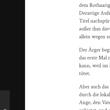
dem Rothaarig
Derartige Aufs
Titel nachspü
außer ihm davo
allein wegen s
Der Ärger begi
das erste Mal 
kann, weil im
tötet.
Aber auch das 
durch die loka
Ange, den Vat