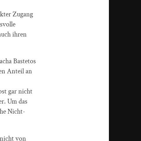
nkter Zugang
svolle
auch ihren
acha Bastetos
en Anteil an
bst gar nicht
er. Um das
he Nicht-
 nicht von