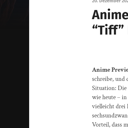
20. Dezember 20
Anime
“Tiff”
Anime Previe
schreibe, und 
Situation: Die
wie heute – in
vielleicht dre
sechsundzwanzi
Vorteil, dass 