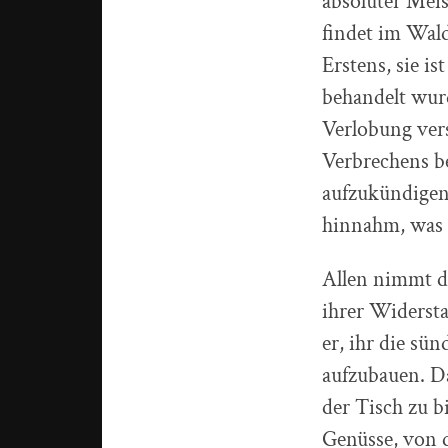
absoluter Meis
findet im Wald
Erstens, sie is
behandelt wurd
Verlobung vers
Verbrechens be
aufzukündigen.
hinnahm, was m
Allen nimmt da
ihrer Widersta
er, ihr die sü
aufzubauen. Da
der Tisch zu b
Genüsse, von 