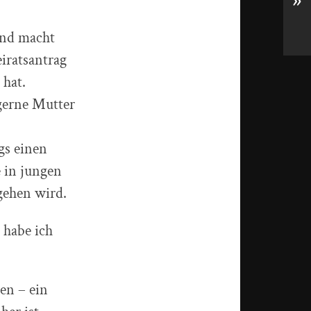
»
und macht
iratsantrag
 hat.
 gerne Mutter
gs einen
e in jungen
gehen wird.
 habe ich
en – ein