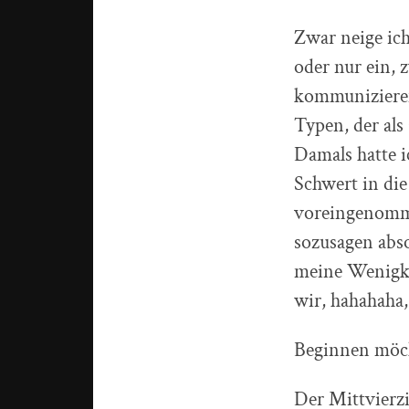
Zwar neige ich
oder nur ein, 
kommunizieren.
Typen, der al
Damals hatte i
Schwert in di
voreingenomme
sozusagen abs
meine Wenigkei
wir, hahahaha
Beginnen möch
Der Mittvierzi