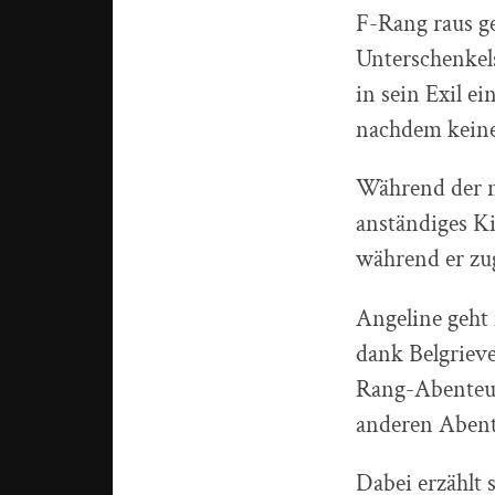
F-Rang raus ge
Unterschenkels
in sein Exil e
nachdem keine
Während der nä
anständiges Ki
während er zug
Angeline geht 
dank Belgrieve
Rang-Abenteure
anderen Abent
Dabei erzählt 