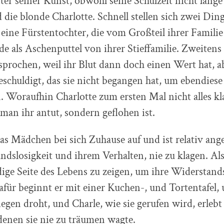
ter seiner Kunst, obwohl seine Schulzeit nicht lange 
 die blonde Charlotte. Schnell stellen sich zwei Ding
t eine Fürstentochter, die vom Großteil ihrer Familie
e als Aschenputtel von ihrer Stieffamilie. Zweitens
prochen, weil ihr Blut dann doch einen Wert hat, a
schuldigt, das sie nicht begangen hat, um ebendiese
 Woraufhin Charlotte zum ersten Mal nicht alles kl
an ihr antut, sondern geflohen ist.
s Mädchen bei sich Zuhause auf und ist relativ ang
ndslosigkeit und ihrem Verhalten, nie zu klagen. Als
ndige Seite des Lebens zu zeigen, um ihre Widerstand
für beginnt er mit einer Kuchen-, und Tortentafel, 
iegen droht, und Charle, wie sie gerufen wird, erleb
denen sie nie zu träumen wagte.