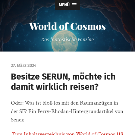
MENÜ
World of Cosmos
Das fantastische Fanzine
27. März 2024
Besitze SERUN, möchte ich
damit wirklich reisen?
Oder: Was ist bloß los mit den Raumanzügen in
der SF? Ein Perry-Rhodan-Hintergrundartikel von
Senex
Zum Inhaltsverzeichnis von World of Cosmos 119