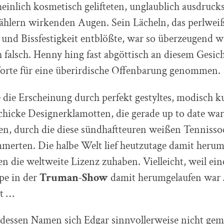
inlich kosmetisch gelifteten, unglaublich ausdruck
ählern wirkenden Augen. Sein Lächeln, das perlwei
 und Bissfestigkeit entblößte, war so überzeugend w
 falsch. Henny hing fast abgöttisch an diesem Gesic
Worte für eine überirdische Offenbarung genommen.
die Erscheinung durch perfekt gestyltes, modisch k
hicke Designerklamotten, die gerade up to date wa
hen, durch die diese sündhaftteuren weißen Tenniss
merten. Die halbe Welt lief heutzutage damit herum
ien die weltweite Lizenz zuhaben. Vielleicht, weil ein
pe in der
Truman-Show
damit herumgelaufen war 
t …
 dessen Namen sich Edgar sinnvollerweise nicht geme