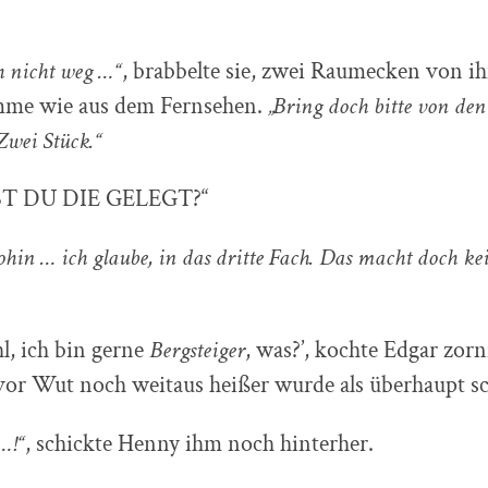
ch nicht weg …“
, brabbelte sie, zwei Raumecken von ih
imme wie aus dem Fernsehen.
„Bring doch bitte von de
Zwei Stück.“
T DU DIE GELEGT?“
hin … ich glaube, in das dritte Fach. Das macht doch k
hl, ich bin gerne
Bergsteiger
, was?’, kochte Edgar zorn
vor Wut noch weitaus heißer wurde als überhaupt s
…!“
, schickte Henny ihm noch hinterher.