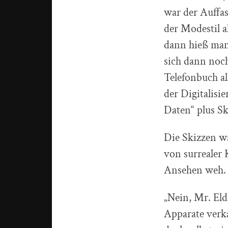
war der Auffa
der Modestil a
dann hieß man
sich dann noc
Telefonbuch a
der Digitalisi
Daten“ plus Sk
Die Skizzen w
von surrealer 
Ansehen weh. D
„Nein, Mr. El
Apparate verk