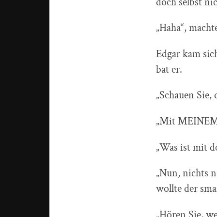
doch selbst ni
„Haha“, macht
Edgar kam sic
bat er.
„Schauen Sie, 
„Mit MEINEM A
„Was ist mit d
„Nun, nichts 
wollte der sma
„Hören Sie, we