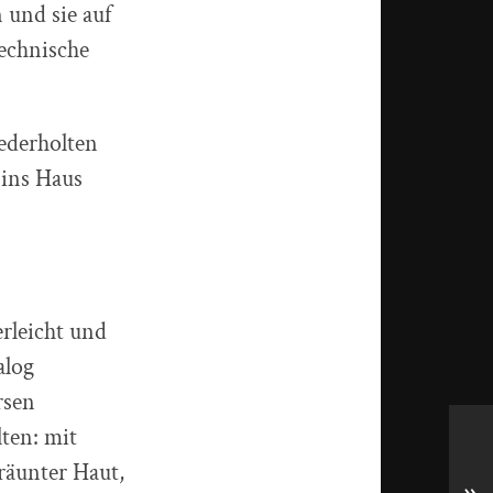
 und sie auf
technische
ederholten
 ins Haus
erleicht und
alog
rsen
ten: mit
räunter Haut,