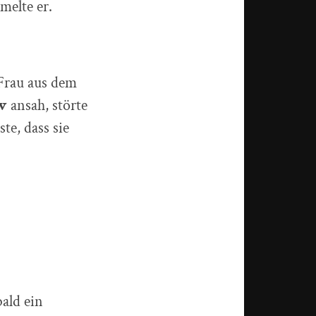
melte er.
Frau aus dem
w
ansah, störte
te, dass sie
bald ein