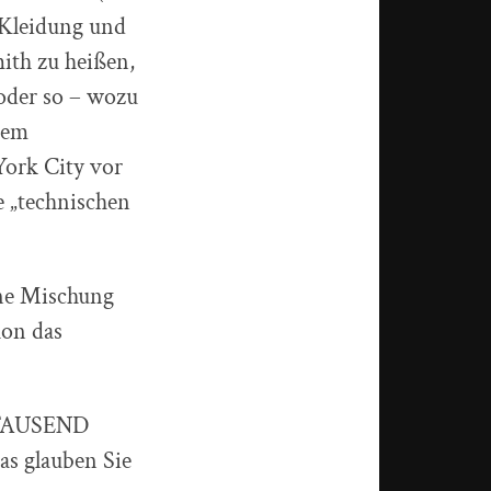
 Kleidung und
ith zu heißen,
oder so – wozu
nem
York City vor
e „technischen
ine Mischung
hon das
LFTAUSEND
s glauben Sie