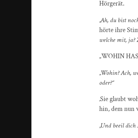
Hörgerät.
„Ah, du bist no
hörte ihre St
welche mit, ja? 
„WOHIN HAS
„Wohin? Ach, wo
oder?“
‚Sie glaubt wo
hin, dem nun 
„Und beeil dich 