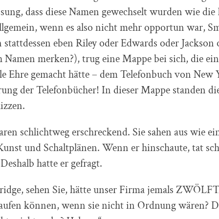
ssung, dass diese Namen gewechselt wurden wie die
llgemein, wenn es also nicht mehr opportun war, Sm
 stattdessen eben Riley oder Edwards oder Jackson 
h Namen merken?), trug eine Mappe bei sich, die ei
lle Ehre gemacht hätte – dem Telefonbuch von New 
erung der Telefonbücher! In dieser Mappe standen di
izzen.
aren schlichtweg erschreckend. Sie sahen aus wie e
Kunst und Schaltplänen. Wenn er hinschaute, tat sc
eshalb hatte er gefragt.
dridge, sehen Sie, hätte unser Firma jemals ZWÖ
aufen können, wenn sie nicht in Ordnung wären? Da