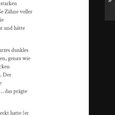
»
sstarken
ße Zähne voller
ie
ht und hätte
urzes dunkles
ren, genau wie
ocken
. Der
e
… das prägte
rkt hatte (er