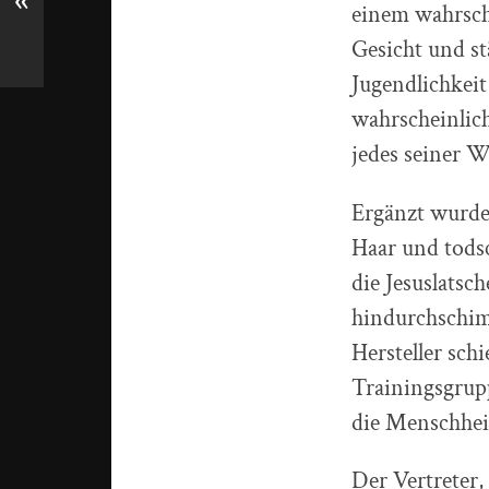
«
einem wahrsche
Gesicht und st
Jugendlichkeit
wahrscheinlich
jedes seiner 
Ergänzt wurde 
Haar und todsc
die Jesuslatsc
hindurchschim
Hersteller sch
Trainingsgrup
die Menschhei
Der Vertreter,