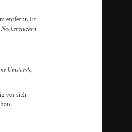
m entfernt. Er
n Nackenstücken
eine Umstände,
ig vor sich
chon.