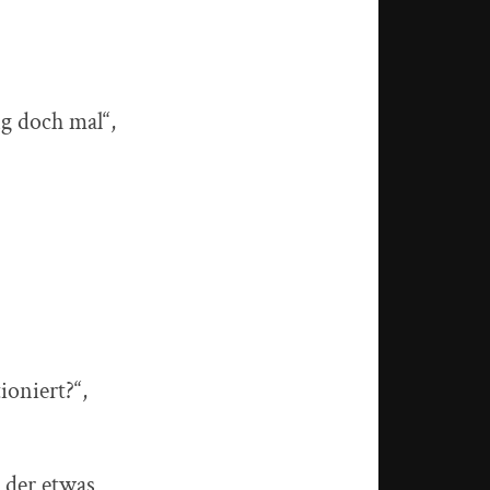
g doch mal“,
oniert?“,
e der etwas