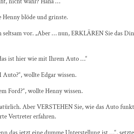
cht, nicht wahr? Haha …“
e Henny blöde und grinste.
h seltsam vor. „Aber … nun, ERKLÄREN Sie das Din
das ist hier wie mit Ihrem Auto …“
uto?“, wollte Edgar wissen.
em Ford?“, wollte Henny wissen.
natürlich. Aber VERSTEHEN Sie, wie das Auto funkti
rte Vertreter erfahren.
nn das jetzt eine dumme Unterstellung ist …“, setzt