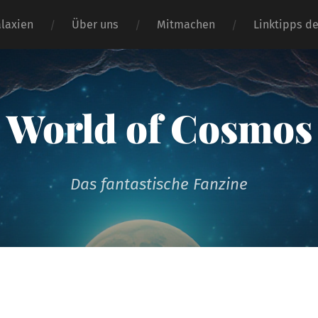
alaxien
Über uns
Mitmachen
Linktipps d
World of Cosmos
Das fantastische Fanzine