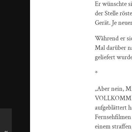
Er wünschte si
der Stelle rös
Gerät. Je neue
Während er si
Mal darüber n
geliefert wurd
*
„Aber nein, Mr.
VOLLKOMMEN u
aufgeblättert 
Fernsehfilmen
einem straffen