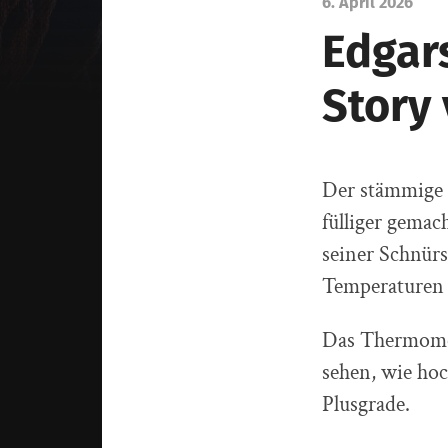
6. April 2026
Edgars
Story
Der stämmige 
fülliger gemac
seiner Schnürst
Temperaturen h
Das Thermomet
sehen, wie ho
Plusgrade.