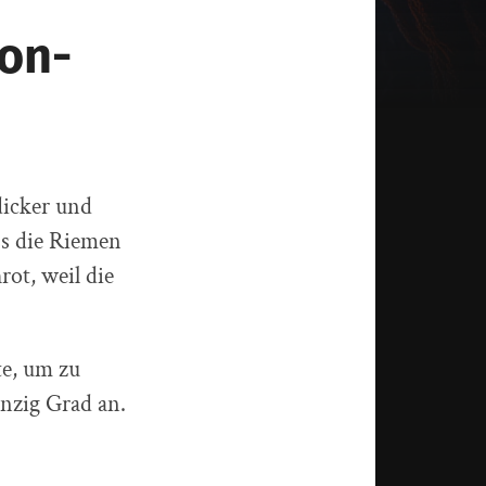
ion-
dicker und
ss die Riemen
rot, weil die
te, um zu
nzig Grad an.