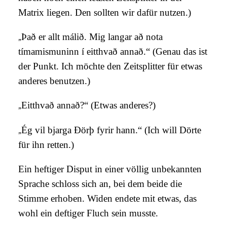
Matrix liegen. Den sollten wir dafür nutzen.)
„
Það er allt málið. Mig langar að nota
tímamismuninn í eitthvað annað.“ (Genau das ist
der Punkt. Ich möchte den Zeitsplitter für etwas
anderes benutzen.)
„
Eitthvað annað?“ (Etwas anderes?)
„
Ég vil bjarga Ðörþ fyrir hann.“ (Ich will Dörte
für ihn retten.)
Ein heftiger Disput in einer völlig unbekannten
Sprache schloss sich an, bei dem beide die
Stimme erhoben. Widen endete mit etwas, das
wohl ein deftiger Fluch sein musste.