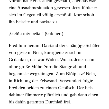
Vorhin hatte er es allein geschafft, aber das war
eine Ausnahmesituation gewesen. Jetzt fühlte er
sich im Gegenteil völlig erschöpft.
Þorr schob
ihn beiseite und packte zu.
„
Gefðu mér þetta!“ (Gib her!)
Fred fuhr herum. Da stand der einäugige Schäfer
von gestern. Nein, korrigierte er sich in
Gedanken, das war Widen. Wotan. Jener nahm
ohne große Mühe
Þorr
die Stange ab und
begann sie wegzutragen. Zum Blótplatz? Nein,
in Richtung der Felswand. Verwundert folgte
Fred den beiden zu einem Gebüsch. Der Fels
dahinter flimmerte plötzlich und gab dann einen
bis dahin getarnten Durchlaß frei.