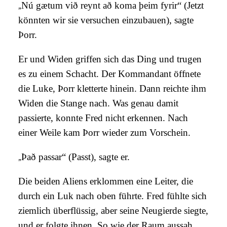
„
Nú gætum við reynt að koma þeim fyrir“ (Jetzt
könnten wir sie versuchen einzubauen), sagte
Þorr.
Er und Widen griffen sich das Ding und trugen
es zu einem Schacht. Der Kommandant öffnete
die Luke, Þorr kletterte hinein. Dann reichte ihm
Widen die Stange nach. Was genau damit
passierte, konnte Fred nicht erkennen. Nach
einer Weile kam Þorr wieder zum Vorschein.
„
Það passar“ (Passt), sagte er.
Die beiden Aliens erklommen eine Leiter, die
durch ein Luk nach oben führte. Fred fühlte sich
ziemlich überflüssig, aber seine Neugierde siegte,
und er folgte ihnen. So wie der Raum aussah,