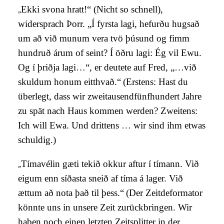
„
Ekki svona hratt!“
(Nicht so schnell),
widersprach Þorr. „Í fyrsta lagi, hefurðu hugsað
um að við munum vera tvö þúsund og fimm
hundruð árum of seint? Í öðru lagi: Ég vil Ewu.
Og í þriðja lagi…“, er deutete auf Fred, „…við
skuldum honum eitthvað.“
(Erstens: Hast du
überlegt, dass wir zweitausendfünfhundert Jahre
zu spät nach Haus kommen werden? Zweitens:
Ich will Ewa. Und drittens … wir sind ihm etwas
schuldig.)
„
Tímavélin gæti tekið okkur aftur í tímann. Við
eigum enn síðasta sneið af tíma á lager. Við
ættum að nota það til þess.“
(Der Zeitdeformator
könnte uns in unsere Zeit zurückbringen. Wir
haben noch einen letzten Zeitsplitter in der