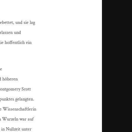
bettet, und sie lag
rlassen und
e hoffentlich ein
e
nd höheren
Montgomery Scott
punktes gelangten.
e Wissenschaftlerin
en Wurzeln war auf
in Nullzeit unter