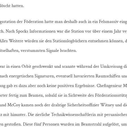
öscht hatten.
gsstation der Föderation hatte man deshalb auch in ein Felsmassiv einge
ch. Nach Spocks Informationen war die Station vor über einem Jahr ve
Alles Weitere würden sie den Stationslogbüchern entnehmen können, di
rätselhaften, verstummten Signale brachten.
 in einen Orbit geschwenkt und scannte während der Umkreisung di
nach energetischen Signaturen, eventuell havarierten Raumschiffen u
ang gab es dazu aber noch keine positiven Ergebnisse. Chefingenieur 
ter fertig zum Beamen, sobald sie in Sichtweite des Förderationsstütz
und McCoy kamen noch der drahtige Sicherheitsoffizier Witney und di
mit hinunter. Die zierliche Technikwissenschaftlerin mit peruanisch
nen gestoßen. Diese fünf Personen wurden im Beamstrahl aufgelöst, um 