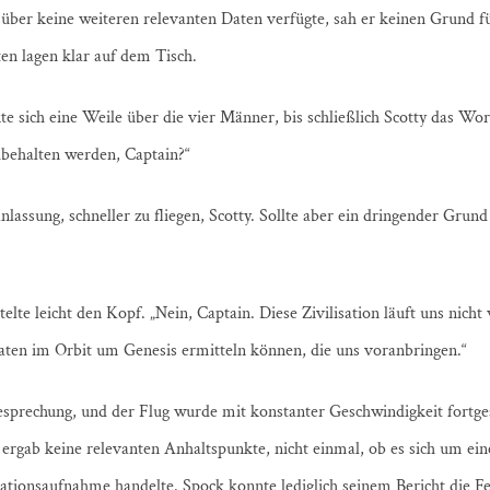
 über keine weiteren relevanten Daten verfügte, sah er keinen Grund fü
en lagen klar auf dem Tisch.
 sich eine Weile über die vier Männer, bis schließlich Scotty das Wort 
ibehalten werden, Captain?“
anlassung, schneller zu fliegen, Scotty. Sollte aber ein dringender Gru
telte leicht den Kopf. „Nein, Captain. Diese Zivilisation läuft uns nic
aten im Orbit um Genesis ermitteln können, die uns voranbringen.“
sprechung, und der Flug wurde mit konstanter Geschwindigkeit fortges
 ergab keine relevanten Anhaltspunkte, nicht einmal, ob es sich um ei
ionsaufnahme handelte. Spock konnte lediglich seinem Bericht die Fes