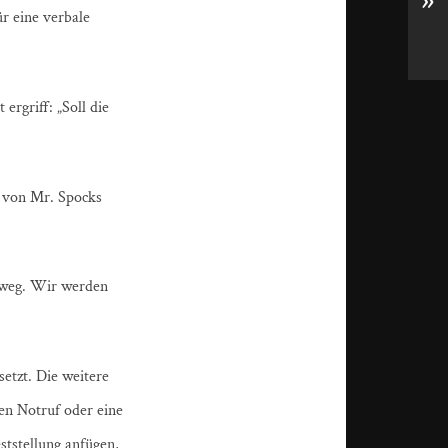
»
r eine verbale
ergriff: „Soll die
nd von Mr. Spocks
ht weg. Wir werden
etzt. Die weitere
nen Notruf oder eine
tstellung anfügen,