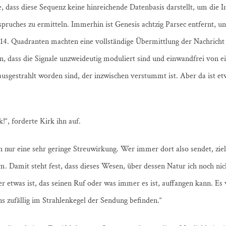
te, dass diese Sequenz keine hinreichende Datenbasis darstellt, um die 
ruches zu ermitteln. Immerhin ist Genesis achtzig Parsec entfernt, un
 14. Quadranten machten eine vollständige Übermittlung der Nachrich
en, dass die Signale unzweideutig moduliert sind und einwandfrei von e
ausgestrahlt worden sind, der inzwischen verstummt ist. Aber da ist e
!“, forderte Kirk ihn auf.
n nur eine sehr geringe Streuwirkung. Wer immer dort also sendet, zielt
. Damit steht fest, dass dieses Wesen, über dessen Natur ich noch nic
er etwas ist, das seinen Ruf oder was immer es ist, auffangen kann. Es 
ns zufällig im Strahlenkegel der Sendung befinden.“