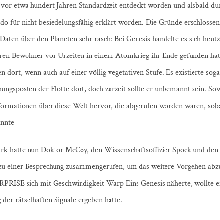
 vor etwa hundert Jahren Standardzeit entdeckt worden und alsbald du
 für nicht besiedelungsfähig erklärt worden. Die Gründe erschlossen 
 Daten über den Planeten sehr rasch: Bei Genesis handelte es sich heut
eren Bewohner vor Urzeiten in einem Atomkrieg ihr Ende gefunden ha
dort, wenn auch auf einer völlig vegetativen Stufe. Es existierte sogar
hungsposten der Flotte dort, doch zurzeit sollte er unbemannt sein. Sow
nformationen über diese Welt hervor, die abgerufen worden waren, soba
onnte
irk hatte nun Doktor McCoy, den Wissenschaftsoffizier Spock und den 
u einer Besprechung zusammengerufen, um das weitere Vorgehen abz
RISE sich mit Geschwindigkeit Warp Eins Genesis näherte, wollte e
der rätselhaften Signale ergeben hatte.