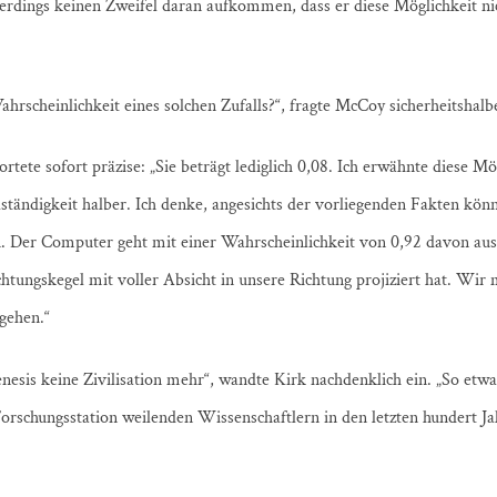
lerdings keinen Zweifel daran aufkommen, dass er diese Möglichkeit nic
ahrscheinlichkeit eines solchen Zufalls?“, fragte McCoy sicherheitshalb
tete sofort präzise: „Sie beträgt lediglich 0,08. Ich erwähnte diese Mö
lständigkeit halber. Ich denke, angesichts der vorliegenden Fakten kön
. Der Computer geht mit einer Wahrscheinlichkeit von 0,92 davon aus,
htungskegel mit voller Absicht in unsere Richtung projiziert hat. Wir
sgehen.“
enesis keine Zivilisation mehr“, wandte Kirk nachdenklich ein. „So etw
Forschungsstation weilenden Wissenschaftlern in den letzten hundert Jah