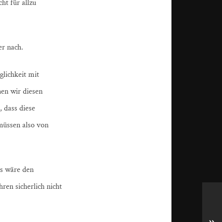
ht für allzu
er nach.
glichkeit mit
nen wir diesen
 dass diese
 müssen also von
as wäre den
ren sicherlich nicht