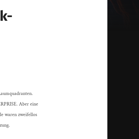
k-
 Raumquadranten.
TERPRISE. Aber eine
le waren zweifellos
zung.