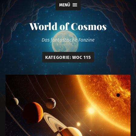
MENÜ
World of Cosmos
Das fantastische Fanzine
KATEGORIE:
WOC 115